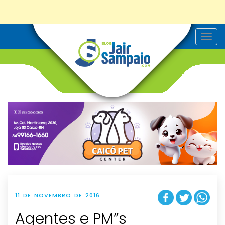
T
o
g
g
l
e
n
a
v
i
g
a
t
i
o
n
11 DE NOVEMBRO DE 2016
Agentes e PM”s