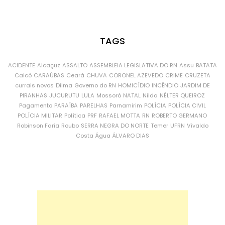
TAGS
ACIDENTE
Alcaçuz
ASSALTO
ASSEMBLEIA LEGISLATIVA DO RN
Assu
BATATA
Caicó
CARAÚBAS
Ceará
CHUVA
CORONEL AZEVEDO
CRIME
CRUZETA
currais novos
Dilma
Governo do RN
HOMICÍDIO
INCÊNDIO
JARDIM DE
PIRANHAS
JUCURUTU
LULA
Mossoró
NATAL
Nilda
NÉLTER QUEIROZ
Pagamento
PARAÍBA
PARELHAS
Parnamirim
POLÍCIA
POLÍCIA CIVIL
POLÍCIA MILITAR
Política
PRF
RAFAEL MOTTA
RN
ROBERTO GERMANO
Robinson Faria
Roubo
SERRA NEGRA DO NORTE
Temer
UFRN
Vivaldo
Costa
Água
ÁLVARO DIAS