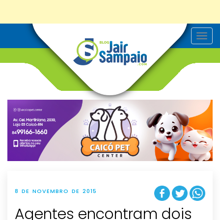
T
o
g
g
l
e
n
a
v
i
g
a
t
i
o
n
8 DE NOVEMBRO DE 2015
Agentes encontram dois