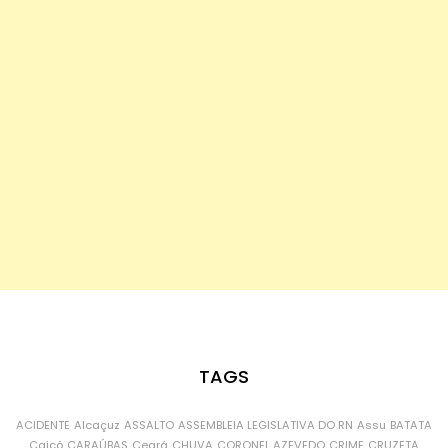
TAGS
ACIDENTE
Alcaçuz
ASSALTO
ASSEMBLEIA LEGISLATIVA DO RN
Assu
BATATA
Caicó
CARAÚBAS
Ceará
CHUVA
CORONEL AZEVEDO
CRIME
CRUZETA