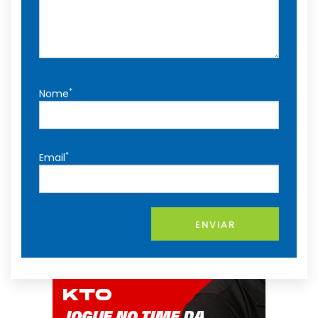
*
Nome
*
Email
ENVIAR