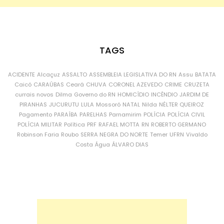
TAGS
ACIDENTE
Alcaçuz
ASSALTO
ASSEMBLEIA LEGISLATIVA DO RN
Assu
BATATA
Caicó
CARAÚBAS
Ceará
CHUVA
CORONEL AZEVEDO
CRIME
CRUZETA
currais novos
Dilma
Governo do RN
HOMICÍDIO
INCÊNDIO
JARDIM DE
PIRANHAS
JUCURUTU
LULA
Mossoró
NATAL
Nilda
NÉLTER QUEIROZ
Pagamento
PARAÍBA
PARELHAS
Parnamirim
POLÍCIA
POLÍCIA CIVIL
POLÍCIA MILITAR
Política
PRF
RAFAEL MOTTA
RN
ROBERTO GERMANO
Robinson Faria
Roubo
SERRA NEGRA DO NORTE
Temer
UFRN
Vivaldo
Costa
Água
ÁLVARO DIAS