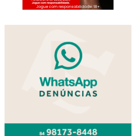
Jogue com responsabilidade. 18+