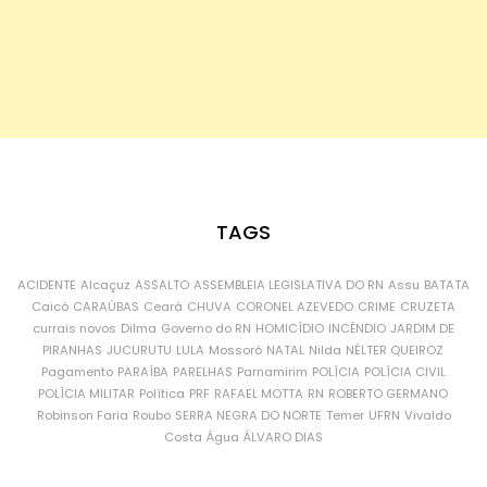
TAGS
ACIDENTE
Alcaçuz
ASSALTO
ASSEMBLEIA LEGISLATIVA DO RN
Assu
BATATA
Caicó
CARAÚBAS
Ceará
CHUVA
CORONEL AZEVEDO
CRIME
CRUZETA
currais novos
Dilma
Governo do RN
HOMICÍDIO
INCÊNDIO
JARDIM DE
PIRANHAS
JUCURUTU
LULA
Mossoró
NATAL
Nilda
NÉLTER QUEIROZ
Pagamento
PARAÍBA
PARELHAS
Parnamirim
POLÍCIA
POLÍCIA CIVIL
POLÍCIA MILITAR
Política
PRF
RAFAEL MOTTA
RN
ROBERTO GERMANO
Robinson Faria
Roubo
SERRA NEGRA DO NORTE
Temer
UFRN
Vivaldo
Costa
Água
ÁLVARO DIAS