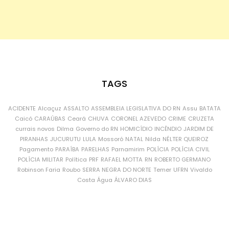
TAGS
ACIDENTE
Alcaçuz
ASSALTO
ASSEMBLEIA LEGISLATIVA DO RN
Assu
BATATA
Caicó
CARAÚBAS
Ceará
CHUVA
CORONEL AZEVEDO
CRIME
CRUZETA
currais novos
Dilma
Governo do RN
HOMICÍDIO
INCÊNDIO
JARDIM DE
PIRANHAS
JUCURUTU
LULA
Mossoró
NATAL
Nilda
NÉLTER QUEIROZ
Pagamento
PARAÍBA
PARELHAS
Parnamirim
POLÍCIA
POLÍCIA CIVIL
POLÍCIA MILITAR
Política
PRF
RAFAEL MOTTA
RN
ROBERTO GERMANO
Robinson Faria
Roubo
SERRA NEGRA DO NORTE
Temer
UFRN
Vivaldo
Costa
Água
ÁLVARO DIAS