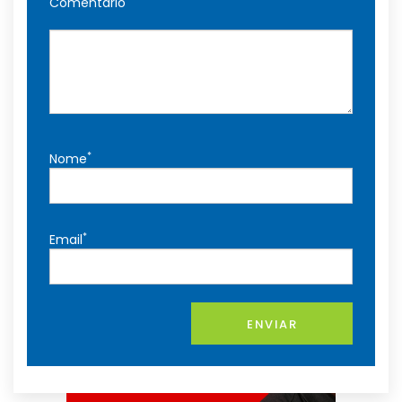
Comentário
*
Nome
*
Email
ENVIAR