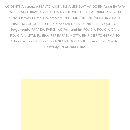
ACIDENTE
Alcaçuz
ASSALTO
ASSEMBLEIA LEGISLATIVA DO RN
Assu
BATATA
Caicó
CARAÚBAS
Ceará
CHUVA
CORONEL AZEVEDO
CRIME
CRUZETA
currais novos
Dilma
Governo do RN
HOMICÍDIO
INCÊNDIO
JARDIM DE
PIRANHAS
JUCURUTU
LULA
Mossoró
NATAL
Nilda
NÉLTER QUEIROZ
Pagamento
PARAÍBA
PARELHAS
Parnamirim
POLÍCIA
POLÍCIA CIVIL
POLÍCIA MILITAR
Política
PRF
RAFAEL MOTTA
RN
ROBERTO GERMANO
Robinson Faria
Roubo
SERRA NEGRA DO NORTE
Temer
UFRN
Vivaldo
Costa
Água
ÁLVARO DIAS