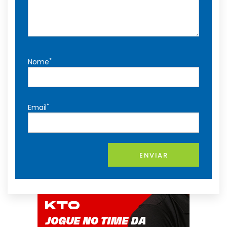
*
Nome
*
Email
ENVIAR