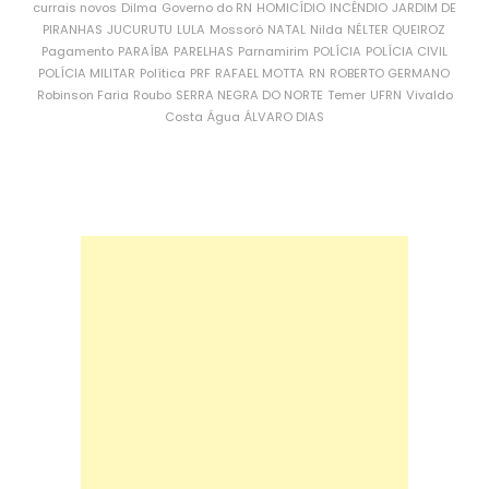
currais novos
Dilma
Governo do RN
HOMICÍDIO
INCÊNDIO
JARDIM DE
PIRANHAS
JUCURUTU
LULA
Mossoró
NATAL
Nilda
NÉLTER QUEIROZ
Pagamento
PARAÍBA
PARELHAS
Parnamirim
POLÍCIA
POLÍCIA CIVIL
POLÍCIA MILITAR
Política
PRF
RAFAEL MOTTA
RN
ROBERTO GERMANO
Robinson Faria
Roubo
SERRA NEGRA DO NORTE
Temer
UFRN
Vivaldo
Costa
Água
ÁLVARO DIAS