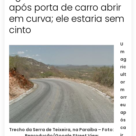
após porta de carro abrir
em curva; ele estaria sem
cinto
U
m
ag
ric
ult
or
m
orr
eu
ap
ós
ca
Trecho da Serra de Teixeira, na Paraíba – Foto:
ir
Reprodução/Google Street View