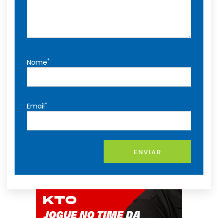
*
Nome
*
Email
ENVIAR