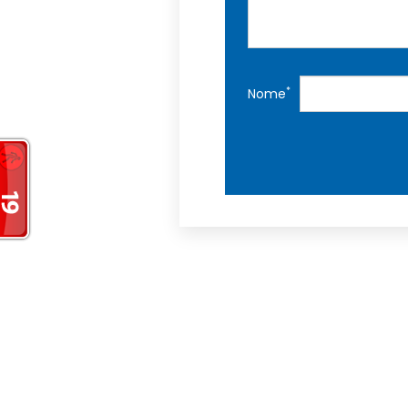
*
Nome