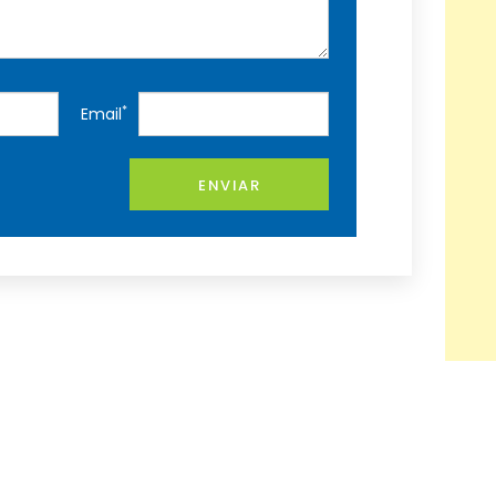
*
Email
ENVIAR