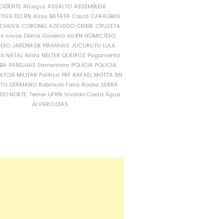
CIDENTE
Alcaçuz
ASSALTO
ASSEMBLEIA
ATIVA DO RN
Assu
BATATA
Caicó
CARAÚBAS
CHUVA
CORONEL AZEVEDO
CRIME
CRUZETA
is novos
Dilma
Governo do RN
HOMICÍDIO
NDIO
JARDIM DE PIRANHAS
JUCURUTU
LULA
ró
NATAL
Nilda
NÉLTER QUEIROZ
Pagamento
ÍBA
PARELHAS
Parnamirim
POLÍCIA
POLÍCIA
LÍCIA MILITAR
Política
PRF
RAFAEL MOTTA
RN
RTO GERMANO
Robinson Faria
Roubo
SERRA
DO NORTE
Temer
UFRN
Vivaldo Costa
Água
ÁLVARO DIAS