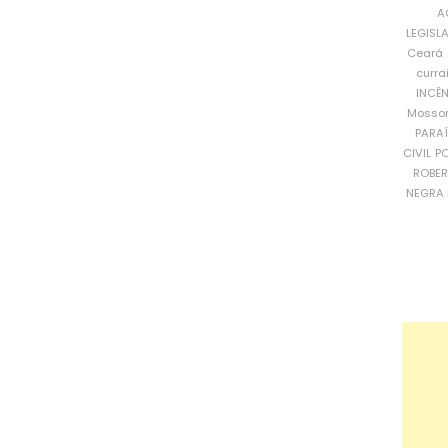
A
LEGISL
Ceará
curra
INCÊ
Mosso
PARA
CIVIL
PO
ROBE
NEGRA 