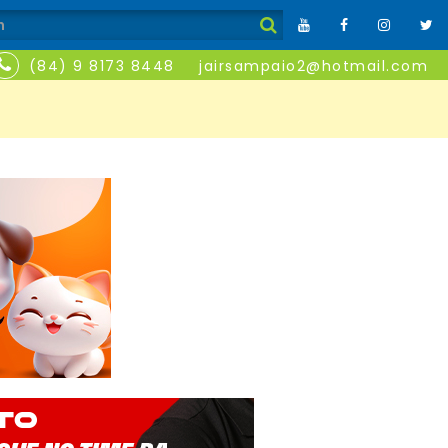
(84) 9 8173 8448
jairsampaio2@hotmail.com