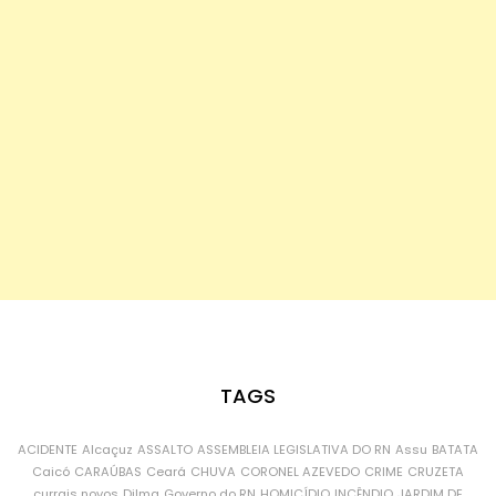
TAGS
ACIDENTE
Alcaçuz
ASSALTO
ASSEMBLEIA LEGISLATIVA DO RN
Assu
BATATA
Caicó
CARAÚBAS
Ceará
CHUVA
CORONEL AZEVEDO
CRIME
CRUZETA
currais novos
Dilma
Governo do RN
HOMICÍDIO
INCÊNDIO
JARDIM DE