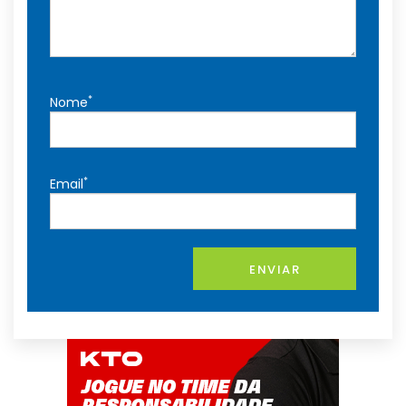
*
Nome
*
Email
ENVIAR