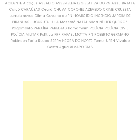
ACIDENTE
Alcaçuz
ASSALTO
ASSEMBLEIA LEGISLATIVA DO RN
Assu
BATATA
Caicó
CARAÚBAS
Ceará
CHUVA
CORONEL AZEVEDO
CRIME
CRUZETA
currais novos
Dilma
Governo do RN
HOMICÍDIO
INCÊNDIO
JARDIM DE
PIRANHAS
JUCURUTU
LULA
Mossoró
NATAL
Nilda
NÉLTER QUEIROZ
Pagamento
PARAÍBA
PARELHAS
Parnamirim
POLÍCIA
POLÍCIA CIVIL
POLÍCIA MILITAR
Política
PRF
RAFAEL MOTTA
RN
ROBERTO GERMANO
Robinson Faria
Roubo
SERRA NEGRA DO NORTE
Temer
UFRN
Vivaldo
Costa
Água
ÁLVARO DIAS