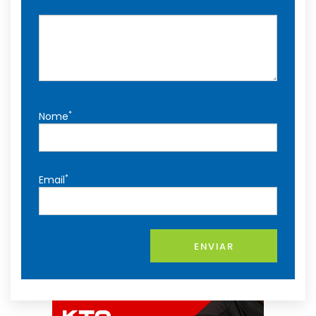
*
Nome
*
Email
ENVIAR