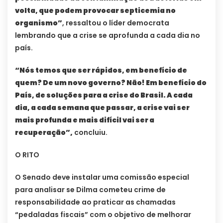
volta, que podem provocar septicemia no
organismo”
, ressaltou o líder democrata
lembrando que a crise se aprofunda a cada dia no
país.
“Nós temos que ser rápidos, em benefício de
quem? De um novo governo? Não! Em benefício do
País, de soluções para a crise do Brasil. A cada
dia, a cada semana que passar, a crise vai ser
mais profunda e mais difícil vai ser a
recuperação”,
concluiu.
O RITO
O Senado deve instalar uma comissão especial
para analisar se Dilma cometeu crime de
responsabilidade ao praticar as chamadas
“pedaladas fiscais” com o objetivo de melhorar