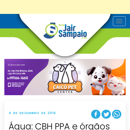
T
o
g
g
l
e
n
a
v
i
g
a
t
i
o
n
4 DE DEZEMBRO DE 2016
Água: CBH PPA e órgãos