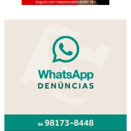
Jogue com responsabilidade. 18+