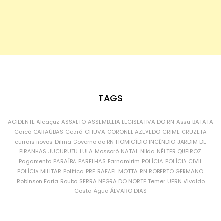
TAGS
ACIDENTE
Alcaçuz
ASSALTO
ASSEMBLEIA LEGISLATIVA DO RN
Assu
BATATA
Caicó
CARAÚBAS
Ceará
CHUVA
CORONEL AZEVEDO
CRIME
CRUZETA
currais novos
Dilma
Governo do RN
HOMICÍDIO
INCÊNDIO
JARDIM DE
PIRANHAS
JUCURUTU
LULA
Mossoró
NATAL
Nilda
NÉLTER QUEIROZ
Pagamento
PARAÍBA
PARELHAS
Parnamirim
POLÍCIA
POLÍCIA CIVIL
POLÍCIA MILITAR
Política
PRF
RAFAEL MOTTA
RN
ROBERTO GERMANO
Robinson Faria
Roubo
SERRA NEGRA DO NORTE
Temer
UFRN
Vivaldo
Costa
Água
ÁLVARO DIAS