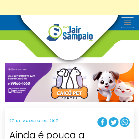
T
o
g
g
l
e
n
a
v
i
g
a
t
i
o
n
27 DE AGOSTO DE 2017
Ainda é pouca a