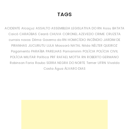
TAGS
ACIDENTE
Alcaçuz
ASSALTO
ASSEMBLEIA LEGISLATIVA DO RN
Assu
BATATA
Caicó
CARAÚBAS
Ceará
CHUVA
CORONEL AZEVEDO
CRIME
CRUZETA
currais novos
Dilma
Governo do RN
HOMICÍDIO
INCÊNDIO
JARDIM DE
PIRANHAS
JUCURUTU
LULA
Mossoró
NATAL
Nilda
NÉLTER QUEIROZ
Pagamento
PARAÍBA
PARELHAS
Parnamirim
POLÍCIA
POLÍCIA CIVIL
POLÍCIA MILITAR
Política
PRF
RAFAEL MOTTA
RN
ROBERTO GERMANO
Robinson Faria
Roubo
SERRA NEGRA DO NORTE
Temer
UFRN
Vivaldo
Costa
Água
ÁLVARO DIAS