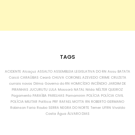
TAGS
ACIDENTE
Alcaçuz
ASSALTO
ASSEMBLEIA LEGISLATIVA DO RN
Assu
BATATA
Caicó
CARAÚBAS
Ceará
CHUVA
CORONEL AZEVEDO
CRIME
CRUZETA
currais novos
Dilma
Governo do RN
HOMICÍDIO
INCÊNDIO
JARDIM DE
PIRANHAS
JUCURUTU
LULA
Mossoró
NATAL
Nilda
NÉLTER QUEIROZ
Pagamento
PARAÍBA
PARELHAS
Parnamirim
POLÍCIA
POLÍCIA CIVIL
POLÍCIA MILITAR
Política
PRF
RAFAEL MOTTA
RN
ROBERTO GERMANO
Robinson Faria
Roubo
SERRA NEGRA DO NORTE
Temer
UFRN
Vivaldo
Costa
Água
ÁLVARO DIAS