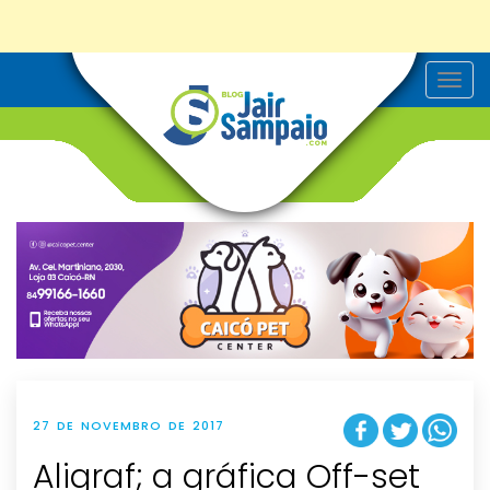
T
o
g
g
l
e
n
a
v
i
g
a
t
i
o
n
27 DE NOVEMBRO DE 2017
Aligraf; a gráfica Off-set