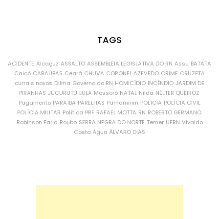
TAGS
ACIDENTE
Alcaçuz
ASSALTO
ASSEMBLEIA LEGISLATIVA DO RN
Assu
BATATA
Caicó
CARAÚBAS
Ceará
CHUVA
CORONEL AZEVEDO
CRIME
CRUZETA
currais novos
Dilma
Governo do RN
HOMICÍDIO
INCÊNDIO
JARDIM DE
PIRANHAS
JUCURUTU
LULA
Mossoró
NATAL
Nilda
NÉLTER QUEIROZ
Pagamento
PARAÍBA
PARELHAS
Parnamirim
POLÍCIA
POLÍCIA CIVIL
POLÍCIA MILITAR
Política
PRF
RAFAEL MOTTA
RN
ROBERTO GERMANO
Robinson Faria
Roubo
SERRA NEGRA DO NORTE
Temer
UFRN
Vivaldo
Costa
Água
ÁLVARO DIAS