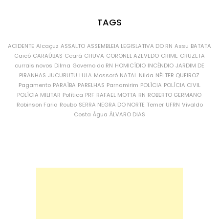
TAGS
ACIDENTE
Alcaçuz
ASSALTO
ASSEMBLEIA LEGISLATIVA DO RN
Assu
BATATA
Caicó
CARAÚBAS
Ceará
CHUVA
CORONEL AZEVEDO
CRIME
CRUZETA
currais novos
Dilma
Governo do RN
HOMICÍDIO
INCÊNDIO
JARDIM DE
PIRANHAS
JUCURUTU
LULA
Mossoró
NATAL
Nilda
NÉLTER QUEIROZ
Pagamento
PARAÍBA
PARELHAS
Parnamirim
POLÍCIA
POLÍCIA CIVIL
POLÍCIA MILITAR
Política
PRF
RAFAEL MOTTA
RN
ROBERTO GERMANO
Robinson Faria
Roubo
SERRA NEGRA DO NORTE
Temer
UFRN
Vivaldo
Costa
Água
ÁLVARO DIAS