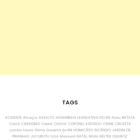
TAGS
ACIDENTE
Alcaçuz
ASSALTO
ASSEMBLEIA LEGISLATIVA DO RN
Assu
BATATA
Caicó
CARAÚBAS
Ceará
CHUVA
CORONEL AZEVEDO
CRIME
CRUZETA
currais novos
Dilma
Governo do RN
HOMICÍDIO
INCÊNDIO
JARDIM DE
PIRANHAS
JUCURUTU
LULA
Mossoró
NATAL
Nilda
NÉLTER QUEIROZ