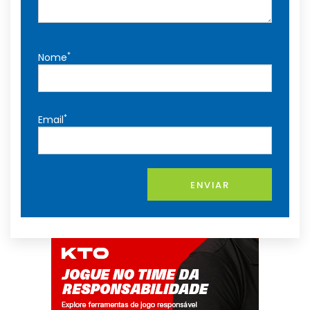
*
Nome
*
Email
ENVIAR