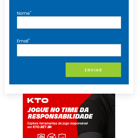
*
Nome
*
Email
ENVIAR