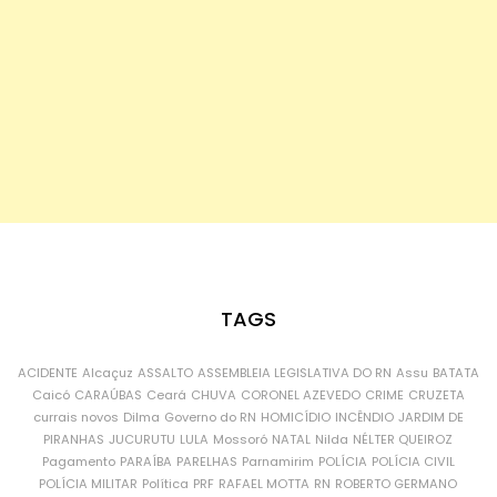
TAGS
ACIDENTE
Alcaçuz
ASSALTO
ASSEMBLEIA LEGISLATIVA DO RN
Assu
BATATA
Caicó
CARAÚBAS
Ceará
CHUVA
CORONEL AZEVEDO
CRIME
CRUZETA
currais novos
Dilma
Governo do RN
HOMICÍDIO
INCÊNDIO
JARDIM DE
PIRANHAS
JUCURUTU
LULA
Mossoró
NATAL
Nilda
NÉLTER QUEIROZ
Pagamento
PARAÍBA
PARELHAS
Parnamirim
POLÍCIA
POLÍCIA CIVIL
POLÍCIA MILITAR
Política
PRF
RAFAEL MOTTA
RN
ROBERTO GERMANO