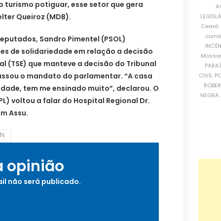
o turismo potiguar, esse setor que gera
A
lter Queiroz (MDB).
LEGISL
Ceará
curra
deputados, Sandro Pimentel (PSOL)
INCÊ
s de solidariedade em relação a decisão
Mosso
ral (TSE) que manteve a decisão do Tribunal
PARA
 cassou o mandato do parlamentar. “A casa
CIVIL
PO
ROBE
lidade, tem me ensinado muito”, declarou. O
NEGRA 
) voltou a falar do Hospital Regional Dr.
em Assu.
RN
a opinião
il não será publicado.