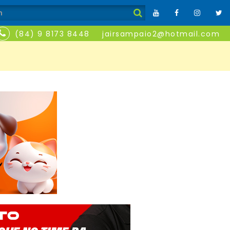
(84) 9 8173 8448
jairsampaio2@hotmail.com