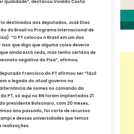
iver qualidade”, destacou Vivaldo Costa
rio destinados aos deputados, José Dias
ão do Brasil no Programa Internacional de
isa). “O PT colocou o Brasil em um dos
or isso que digo que alguma coisa deveria
ei que ainda está cedo, mas tenho certeza de
eonato negativo do Pisa”, afirmou.
eputado Francisco do PT afirmou ser “fácil
om o legado do atual governo na
 alternância de nomes no comando da
do PT, só aqui no RN foram implantados 21
 do presidente Bolsonaro, com 20 meses,
imos ano passado, foi corte de recursos
ampi e dessas universidades que temos
s realizações.