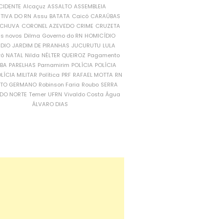
CIDENTE
Alcaçuz
ASSALTO
ASSEMBLEIA
ATIVA DO RN
Assu
BATATA
Caicó
CARAÚBAS
CHUVA
CORONEL AZEVEDO
CRIME
CRUZETA
is novos
Dilma
Governo do RN
HOMICÍDIO
NDIO
JARDIM DE PIRANHAS
JUCURUTU
LULA
ró
NATAL
Nilda
NÉLTER QUEIROZ
Pagamento
ÍBA
PARELHAS
Parnamirim
POLÍCIA
POLÍCIA
LÍCIA MILITAR
Política
PRF
RAFAEL MOTTA
RN
RTO GERMANO
Robinson Faria
Roubo
SERRA
DO NORTE
Temer
UFRN
Vivaldo Costa
Água
ÁLVARO DIAS