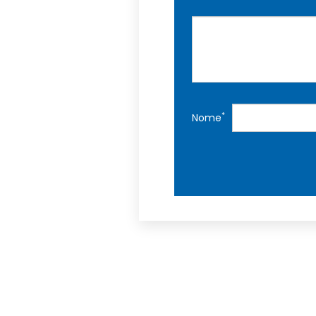
*
Nome