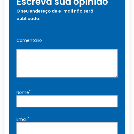
Escreva sua opinião
O seu endereço de e-mail não será
publicado.
Comentário
*
Nome
*
Email