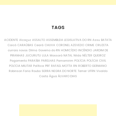
TAGS
ACIDENTE
Alcaçuz
ASSALTO
ASSEMBLEIA LEGISLATIVA DO RN
Assu
BATATA
Caicó
CARAÚBAS
Ceará
CHUVA
CORONEL AZEVEDO
CRIME
CRUZETA
currais novos
Dilma
Governo do RN
HOMICÍDIO
INCÊNDIO
JARDIM DE
PIRANHAS
JUCURUTU
LULA
Mossoró
NATAL
Nilda
NÉLTER QUEIROZ
Pagamento
PARAÍBA
PARELHAS
Parnamirim
POLÍCIA
POLÍCIA CIVIL
POLÍCIA MILITAR
Política
PRF
RAFAEL MOTTA
RN
ROBERTO GERMANO
Robinson Faria
Roubo
SERRA NEGRA DO NORTE
Temer
UFRN
Vivaldo
Costa
Água
ÁLVARO DIAS