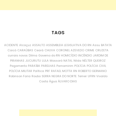
TAGS
ACIDENTE
Alcaçuz
ASSALTO
ASSEMBLEIA LEGISLATIVA DO RN
Assu
BATATA
Caicó
CARAÚBAS
Ceará
CHUVA
CORONEL AZEVEDO
CRIME
CRUZETA
currais novos
Dilma
Governo do RN
HOMICÍDIO
INCÊNDIO
JARDIM DE
PIRANHAS
JUCURUTU
LULA
Mossoró
NATAL
Nilda
NÉLTER QUEIROZ
Pagamento
PARAÍBA
PARELHAS
Parnamirim
POLÍCIA
POLÍCIA CIVIL
POLÍCIA MILITAR
Política
PRF
RAFAEL MOTTA
RN
ROBERTO GERMANO
Robinson Faria
Roubo
SERRA NEGRA DO NORTE
Temer
UFRN
Vivaldo
Costa
Água
ÁLVARO DIAS