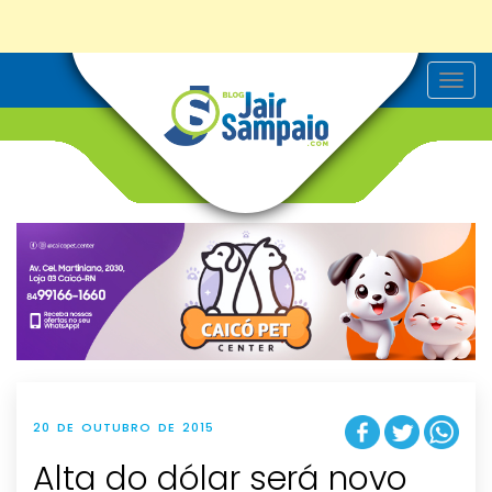
T
o
g
g
l
e
n
a
v
i
g
a
t
i
o
n
20 DE OUTUBRO DE 2015
Alta do dólar será novo