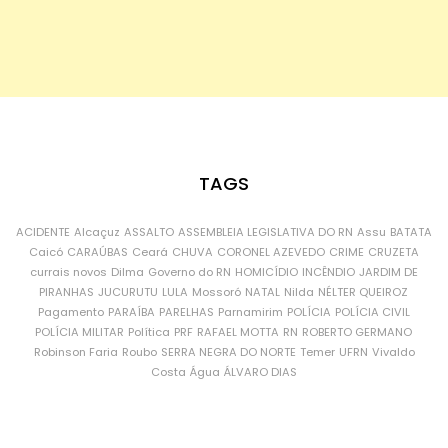
TAGS
ACIDENTE
Alcaçuz
ASSALTO
ASSEMBLEIA LEGISLATIVA DO RN
Assu
BATATA
Caicó
CARAÚBAS
Ceará
CHUVA
CORONEL AZEVEDO
CRIME
CRUZETA
currais novos
Dilma
Governo do RN
HOMICÍDIO
INCÊNDIO
JARDIM DE
PIRANHAS
JUCURUTU
LULA
Mossoró
NATAL
Nilda
NÉLTER QUEIROZ
Pagamento
PARAÍBA
PARELHAS
Parnamirim
POLÍCIA
POLÍCIA CIVIL
POLÍCIA MILITAR
Política
PRF
RAFAEL MOTTA
RN
ROBERTO GERMANO
Robinson Faria
Roubo
SERRA NEGRA DO NORTE
Temer
UFRN
Vivaldo
Costa
Água
ÁLVARO DIAS