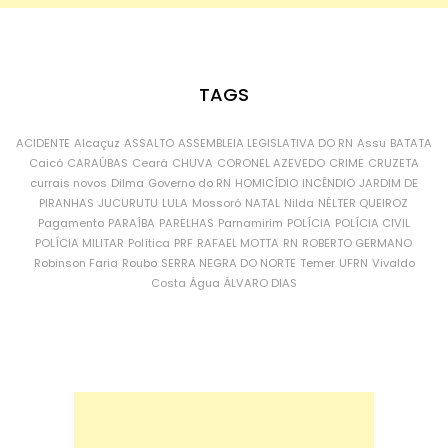
TAGS
ACIDENTE
Alcaçuz
ASSALTO
ASSEMBLEIA LEGISLATIVA DO RN
Assu
BATATA
Caicó
CARAÚBAS
Ceará
CHUVA
CORONEL AZEVEDO
CRIME
CRUZETA
currais novos
Dilma
Governo do RN
HOMICÍDIO
INCÊNDIO
JARDIM DE
PIRANHAS
JUCURUTU
LULA
Mossoró
NATAL
Nilda
NÉLTER QUEIROZ
Pagamento
PARAÍBA
PARELHAS
Parnamirim
POLÍCIA
POLÍCIA CIVIL
POLÍCIA MILITAR
Política
PRF
RAFAEL MOTTA
RN
ROBERTO GERMANO
Robinson Faria
Roubo
SERRA NEGRA DO NORTE
Temer
UFRN
Vivaldo
Costa
Água
ÁLVARO DIAS