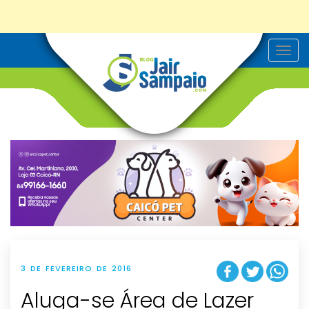
T
o
g
g
l
e
n
a
v
i
g
a
t
i
o
n
3 DE FEVEREIRO DE 2016
Aluga-se Área de Lazer