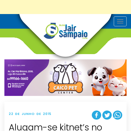
T
o
g
g
l
e
n
a
v
i
g
a
t
i
o
n
22 DE JUNHO DE 2015
Alugam-se kitnet’s no