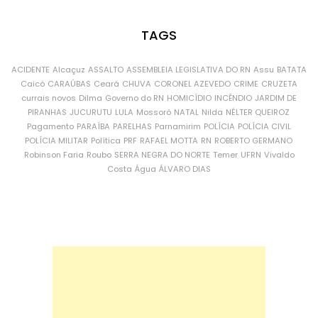
TAGS
ACIDENTE
Alcaçuz
ASSALTO
ASSEMBLEIA LEGISLATIVA DO RN
Assu
BATATA
Caicó
CARAÚBAS
Ceará
CHUVA
CORONEL AZEVEDO
CRIME
CRUZETA
currais novos
Dilma
Governo do RN
HOMICÍDIO
INCÊNDIO
JARDIM DE
PIRANHAS
JUCURUTU
LULA
Mossoró
NATAL
Nilda
NÉLTER QUEIROZ
Pagamento
PARAÍBA
PARELHAS
Parnamirim
POLÍCIA
POLÍCIA CIVIL
POLÍCIA MILITAR
Política
PRF
RAFAEL MOTTA
RN
ROBERTO GERMANO
Robinson Faria
Roubo
SERRA NEGRA DO NORTE
Temer
UFRN
Vivaldo
Costa
Água
ÁLVARO DIAS