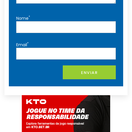
*
Nome
*
Email
ENVIAR