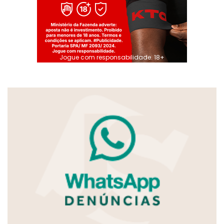
Jogue com responsabilidade. 18+