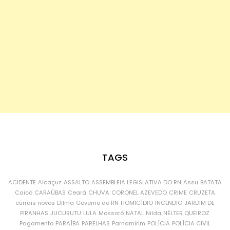
TAGS
ACIDENTE
Alcaçuz
ASSALTO
ASSEMBLEIA LEGISLATIVA DO RN
Assu
BATATA
Caicó
CARAÚBAS
Ceará
CHUVA
CORONEL AZEVEDO
CRIME
CRUZETA
currais novos
Dilma
Governo do RN
HOMICÍDIO
INCÊNDIO
JARDIM DE
PIRANHAS
JUCURUTU
LULA
Mossoró
NATAL
Nilda
NÉLTER QUEIROZ
Pagamento
PARAÍBA
PARELHAS
Parnamirim
POLÍCIA
POLÍCIA CIVIL