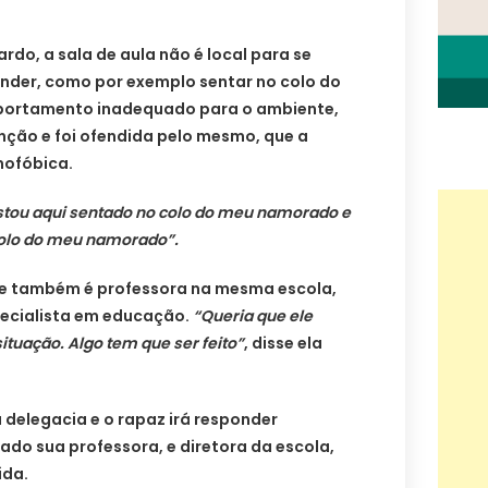
rdo, a sala de aula não é local para se
der, como por exemplo sentar no colo do
portamento inadequado para o ambiente,
nção e foi ofendida pelo mesmo, que a
mofóbica.
stou aqui sentado no colo do meu namorado e
 colo do meu namorado”.
que também é professora na mesma escola,
ecialista em educação.
“Queria que ele
ituação. Algo tem que ser feito”
, disse ela
delegacia e o rapaz irá responder
ado sua professora, e diretora da escola,
ida.