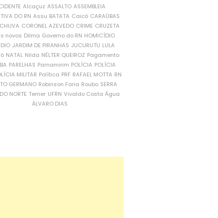
CIDENTE
Alcaçuz
ASSALTO
ASSEMBLEIA
ATIVA DO RN
Assu
BATATA
Caicó
CARAÚBAS
CHUVA
CORONEL AZEVEDO
CRIME
CRUZETA
is novos
Dilma
Governo do RN
HOMICÍDIO
NDIO
JARDIM DE PIRANHAS
JUCURUTU
LULA
ró
NATAL
Nilda
NÉLTER QUEIROZ
Pagamento
ÍBA
PARELHAS
Parnamirim
POLÍCIA
POLÍCIA
LÍCIA MILITAR
Política
PRF
RAFAEL MOTTA
RN
RTO GERMANO
Robinson Faria
Roubo
SERRA
DO NORTE
Temer
UFRN
Vivaldo Costa
Água
ÁLVARO DIAS