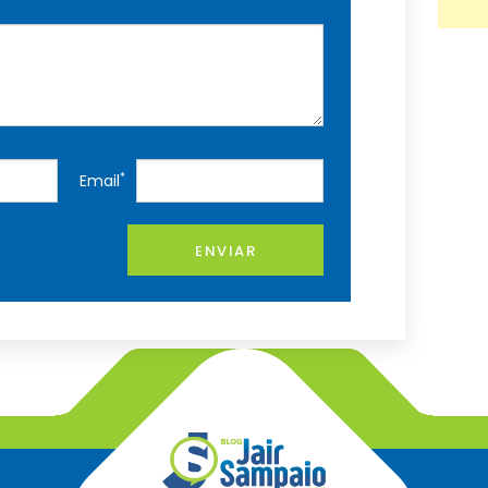
*
Email
ENVIAR