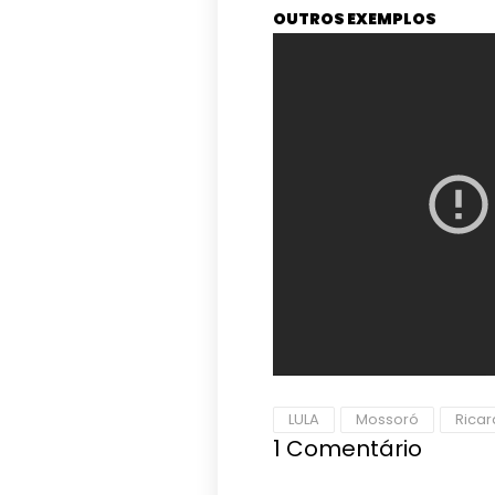
OUTROS EXEMPLOS
LULA
Mossoró
Ricar
1
Comentário