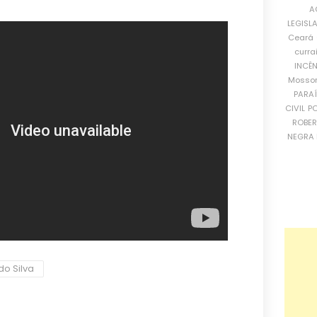
A
LEGISL
Ceará
curra
INCÊ
Mosso
PARA
CIVIL
PO
ROBE
NEGRA 
do Silva