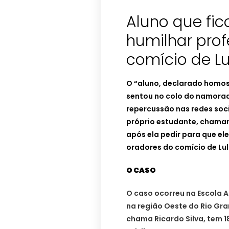
Aluno que fi
humilhar prof
comício de Lu
O “aluno, declarado homo
sentou no colo do namorado
repercussão nas redes soc
próprio estudante, chaman
após ela pedir para que el
oradores do comício de Lu
O CASO
O caso ocorreu na Escola 
na região Oeste do Rio Gra
chama Ricardo Silva, tem 18