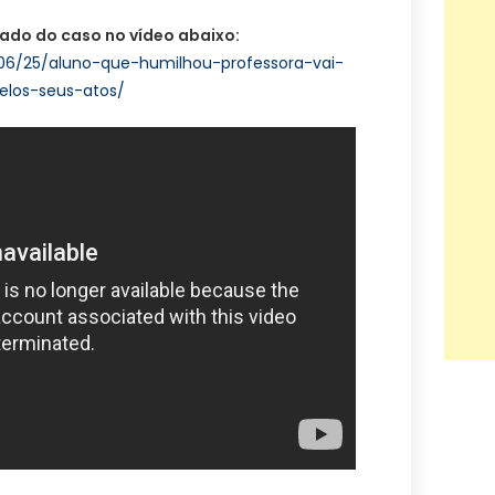
gado do caso no vídeo abaixo:
7/06/25/aluno-que-humilhou-professora-vai-
elos-seus-atos/