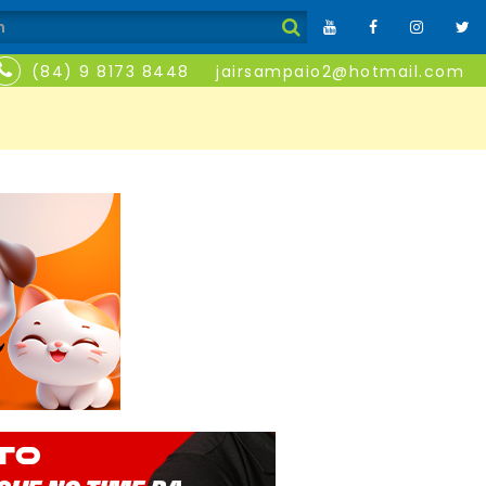
(84) 9 8173 8448
jairsampaio2@hotmail.com