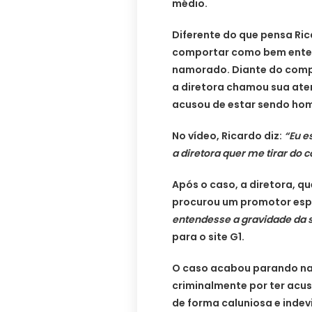
médio.
Diferente do que pensa Rica
comportar como bem enten
namorado. Diante do com
a diretora chamou sua ate
acusou de estar sendo ho
No vídeo, Ricardo diz:
“Eu e
a diretora quer me tirar do
Após o caso, a diretora, 
procurou um promotor esp
entendesse a gravidade da s
para o site G1.
O caso acabou parando na 
criminalmente por ter acus
de forma caluniosa e indev