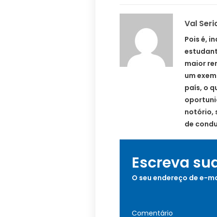
Val Seri
Pois é, 
estudant
maior re
um exemp
país, o 
oportuni
notório,
de condu
Escreva su
O seu endereço de e-ma
Comentário