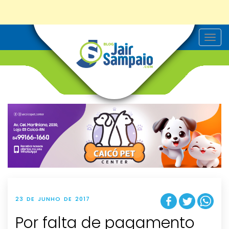
T
o
g
g
l
e
n
a
v
i
g
a
t
i
o
n
23 DE JUNHO DE 2017
Por falta de pagamento