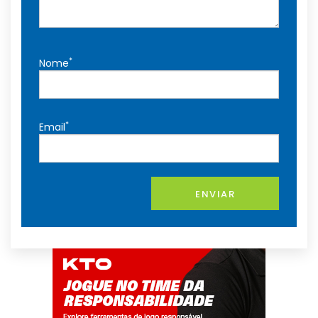
*
Nome
*
Email
ENVIAR