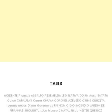
TAGS
ACIDENTE
Alcaçuz
ASSALTO
ASSEMBLEIA LEGISLATIVA DO RN
Assu
BATATA
Caicó
CARAÚBAS
Ceará
CHUVA
CORONEL AZEVEDO
CRIME
CRUZETA
currais novos
Dilma
Governo do RN
HOMICÍDIO
INCÊNDIO
JARDIM DE
PIRANHAS
JUCURUTU
LULA
Mossoró
NATAL
Nilda
NÉLTER QUEIROZ