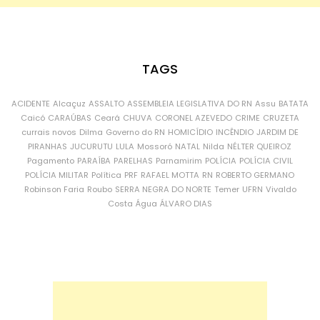
TAGS
ACIDENTE
Alcaçuz
ASSALTO
ASSEMBLEIA LEGISLATIVA DO RN
Assu
BATATA
Caicó
CARAÚBAS
Ceará
CHUVA
CORONEL AZEVEDO
CRIME
CRUZETA
currais novos
Dilma
Governo do RN
HOMICÍDIO
INCÊNDIO
JARDIM DE
PIRANHAS
JUCURUTU
LULA
Mossoró
NATAL
Nilda
NÉLTER QUEIROZ
Pagamento
PARAÍBA
PARELHAS
Parnamirim
POLÍCIA
POLÍCIA CIVIL
POLÍCIA MILITAR
Política
PRF
RAFAEL MOTTA
RN
ROBERTO GERMANO
Robinson Faria
Roubo
SERRA NEGRA DO NORTE
Temer
UFRN
Vivaldo
Costa
Água
ÁLVARO DIAS