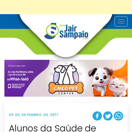
T
o
g
g
l
e
n
a
v
i
g
a
t
i
o
n
20 DE SETEMBRO DE 2017
Alunos da Saúde de