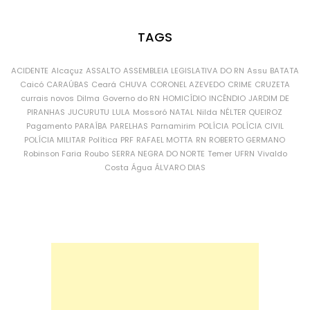
TAGS
ACIDENTE
Alcaçuz
ASSALTO
ASSEMBLEIA LEGISLATIVA DO RN
Assu
BATATA
Caicó
CARAÚBAS
Ceará
CHUVA
CORONEL AZEVEDO
CRIME
CRUZETA
currais novos
Dilma
Governo do RN
HOMICÍDIO
INCÊNDIO
JARDIM DE
PIRANHAS
JUCURUTU
LULA
Mossoró
NATAL
Nilda
NÉLTER QUEIROZ
Pagamento
PARAÍBA
PARELHAS
Parnamirim
POLÍCIA
POLÍCIA CIVIL
POLÍCIA MILITAR
Política
PRF
RAFAEL MOTTA
RN
ROBERTO GERMANO
Robinson Faria
Roubo
SERRA NEGRA DO NORTE
Temer
UFRN
Vivaldo
Costa
Água
ÁLVARO DIAS