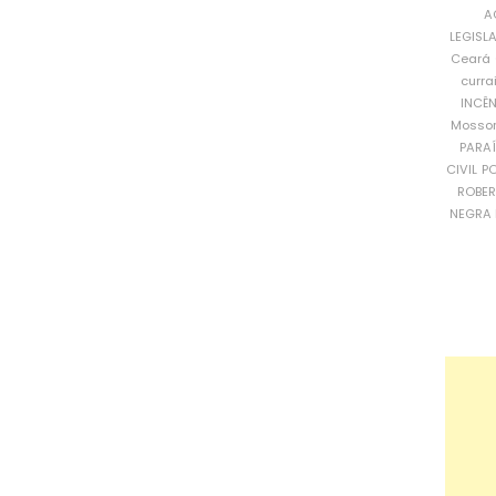
A
LEGISL
Ceará
curra
INCÊ
Mosso
PARA
CIVIL
PO
ROBE
NEGRA 