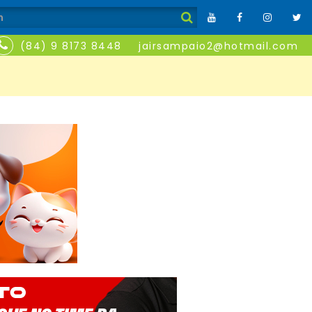
(84) 9 8173 8448
jairsampaio2@hotmail.com