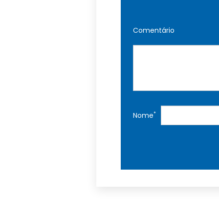
Comentário
*
Nome