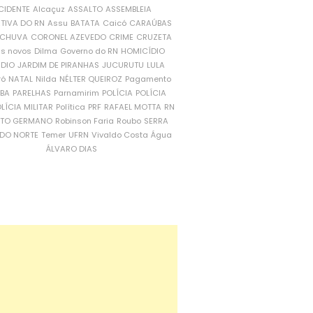
CIDENTE
Alcaçuz
ASSALTO
ASSEMBLEIA
ATIVA DO RN
Assu
BATATA
Caicó
CARAÚBAS
CHUVA
CORONEL AZEVEDO
CRIME
CRUZETA
is novos
Dilma
Governo do RN
HOMICÍDIO
NDIO
JARDIM DE PIRANHAS
JUCURUTU
LULA
ró
NATAL
Nilda
NÉLTER QUEIROZ
Pagamento
ÍBA
PARELHAS
Parnamirim
POLÍCIA
POLÍCIA
LÍCIA MILITAR
Política
PRF
RAFAEL MOTTA
RN
RTO GERMANO
Robinson Faria
Roubo
SERRA
DO NORTE
Temer
UFRN
Vivaldo Costa
Água
ÁLVARO DIAS