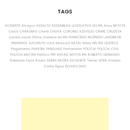
TAGS
ACIDENTE
Alcaçuz
ASSALTO
ASSEMBLEIA LEGISLATIVA DO RN
Assu
BATATA
Caicó
CARAÚBAS
Ceará
CHUVA
CORONEL AZEVEDO
CRIME
CRUZETA
currais novos
Dilma
Governo do RN
HOMICÍDIO
INCÊNDIO
JARDIM DE
PIRANHAS
JUCURUTU
LULA
Mossoró
NATAL
Nilda
NÉLTER QUEIROZ
Pagamento
PARAÍBA
PARELHAS
Parnamirim
POLÍCIA
POLÍCIA CIVIL
POLÍCIA MILITAR
Política
PRF
RAFAEL MOTTA
RN
ROBERTO GERMANO
Robinson Faria
Roubo
SERRA NEGRA DO NORTE
Temer
UFRN
Vivaldo
Costa
Água
ÁLVARO DIAS