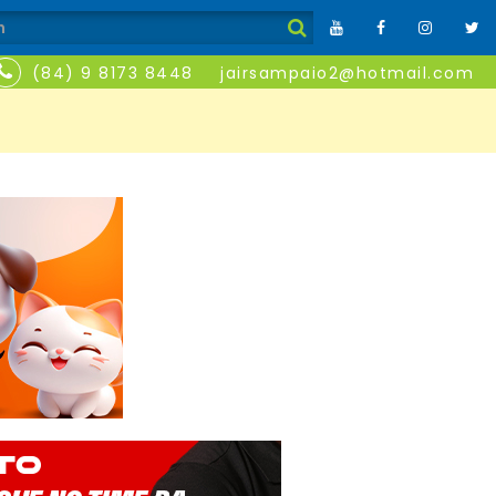
(84) 9 8173 8448
jairsampaio2@hotmail.com