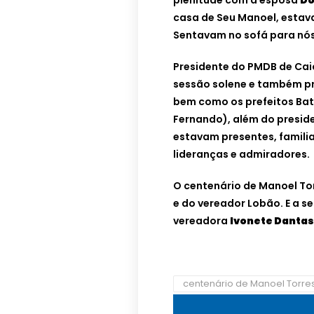
plenitude com a esposa
Do
casa de Seu Manoel, esta
Sentavam no sofá para nós 
Presidente do PMDB de Cai
sessão solene e também p
bem como os prefeitos Bata
Fernando), além do presid
estavam presentes, famili
lideranças e admiradores.
O centenário de Manoel Tor
e do vereador Lobão. E a s
vereadora
Ivonete Dantas
centenário de Manoel Torre