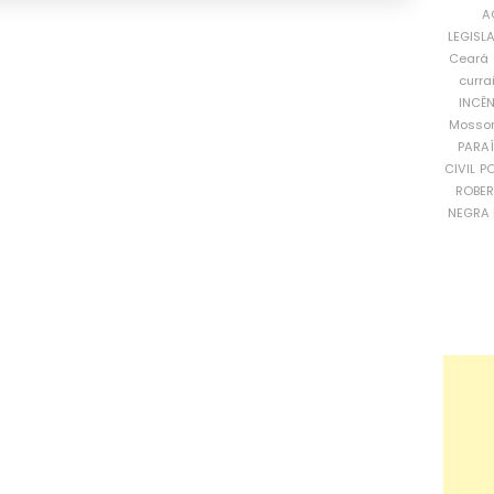
A
LEGISL
Ceará
curra
INCÊ
Mosso
PARA
CIVIL
PO
ROBE
NEGRA 