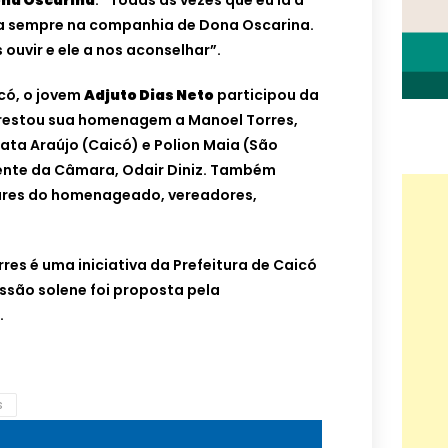
na Oscarina
: “Todas as vezes que eu ia a
va sempre na companhia de Dona Oscarina.
ouvir e ele a nos aconselhar”.
có, o jovem
Adjuto Dias Neto
participou da
restou sua homenagem a Manoel Torres,
ta Araújo (Caicó) e Polion Maia (São
ente da Câmara, Odair Diniz. Também
ares do homenageado, vereadores,
res é uma iniciativa da Prefeitura de Caicó
essão solene foi proposta pela
.
s