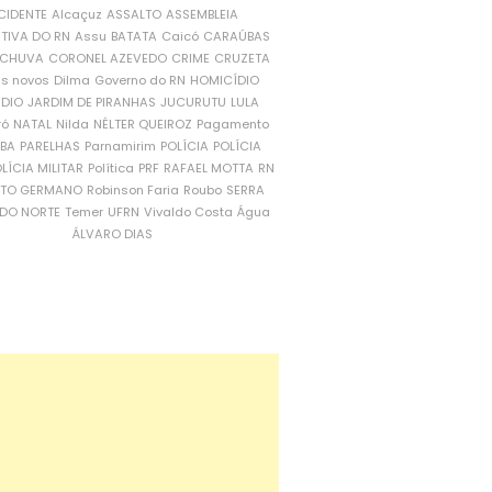
CIDENTE
Alcaçuz
ASSALTO
ASSEMBLEIA
ATIVA DO RN
Assu
BATATA
Caicó
CARAÚBAS
CHUVA
CORONEL AZEVEDO
CRIME
CRUZETA
is novos
Dilma
Governo do RN
HOMICÍDIO
NDIO
JARDIM DE PIRANHAS
JUCURUTU
LULA
ró
NATAL
Nilda
NÉLTER QUEIROZ
Pagamento
ÍBA
PARELHAS
Parnamirim
POLÍCIA
POLÍCIA
LÍCIA MILITAR
Política
PRF
RAFAEL MOTTA
RN
RTO GERMANO
Robinson Faria
Roubo
SERRA
DO NORTE
Temer
UFRN
Vivaldo Costa
Água
ÁLVARO DIAS