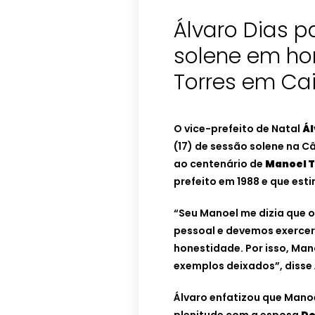
Álvaro Dias p
solene em h
Torres em Ca
O vice-prefeito de Natal
Ál
(17) de sessão solene na
ao centenário de
Manoel T
prefeito em 1988 e que esti
“Seu Manoel me dizia que o
pessoal e devemos exercer 
honestidade. Por isso, Man
exemplos deixados”, disse 
Álvaro enfatizou que Mano