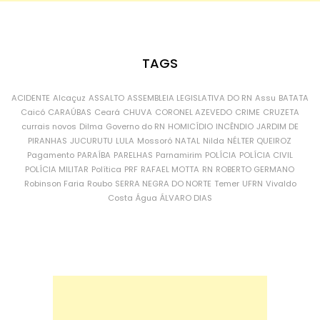
TAGS
ACIDENTE
Alcaçuz
ASSALTO
ASSEMBLEIA LEGISLATIVA DO RN
Assu
BATATA
Caicó
CARAÚBAS
Ceará
CHUVA
CORONEL AZEVEDO
CRIME
CRUZETA
currais novos
Dilma
Governo do RN
HOMICÍDIO
INCÊNDIO
JARDIM DE
PIRANHAS
JUCURUTU
LULA
Mossoró
NATAL
Nilda
NÉLTER QUEIROZ
Pagamento
PARAÍBA
PARELHAS
Parnamirim
POLÍCIA
POLÍCIA CIVIL
POLÍCIA MILITAR
Política
PRF
RAFAEL MOTTA
RN
ROBERTO GERMANO
Robinson Faria
Roubo
SERRA NEGRA DO NORTE
Temer
UFRN
Vivaldo
Costa
Água
ÁLVARO DIAS