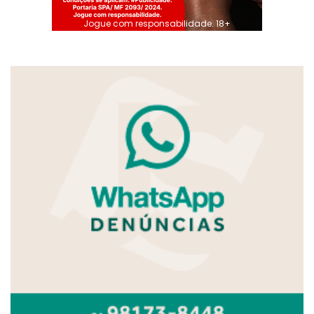
Jogue com responsabilidade. 18+