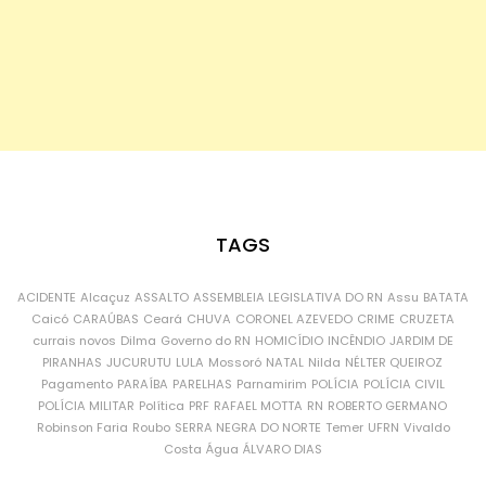
TAGS
ACIDENTE
Alcaçuz
ASSALTO
ASSEMBLEIA LEGISLATIVA DO RN
Assu
BATATA
Caicó
CARAÚBAS
Ceará
CHUVA
CORONEL AZEVEDO
CRIME
CRUZETA
currais novos
Dilma
Governo do RN
HOMICÍDIO
INCÊNDIO
JARDIM DE
PIRANHAS
JUCURUTU
LULA
Mossoró
NATAL
Nilda
NÉLTER QUEIROZ
Pagamento
PARAÍBA
PARELHAS
Parnamirim
POLÍCIA
POLÍCIA CIVIL
POLÍCIA MILITAR
Política
PRF
RAFAEL MOTTA
RN
ROBERTO GERMANO
Robinson Faria
Roubo
SERRA NEGRA DO NORTE
Temer
UFRN
Vivaldo
Costa
Água
ÁLVARO DIAS