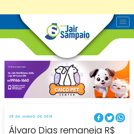
T
o
g
g
l
e
n
a
v
i
g
a
t
i
o
n
28 DE JUNHO DE 2016
Álvaro Dias remaneja R$