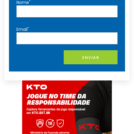
*
Nome
*
Email
ENVIAR