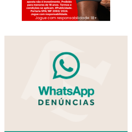
Jogue com responsabilidade. 18+