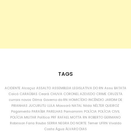
TAGS
ACIDENTE
Alcaçuz
ASSALTO
ASSEMBLEIA LEGISLATIVA DO RN
Assu
BATATA
Caicó
CARAÚBAS
Ceará
CHUVA
CORONEL AZEVEDO
CRIME
CRUZETA
currais novos
Dilma
Governo do RN
HOMICÍDIO
INCÊNDIO
JARDIM DE
PIRANHAS
JUCURUTU
LULA
Mossoró
NATAL
Nilda
NÉLTER QUEIROZ
Pagamento
PARAÍBA
PARELHAS
Parnamirim
POLÍCIA
POLÍCIA CIVIL
POLÍCIA MILITAR
Política
PRF
RAFAEL MOTTA
RN
ROBERTO GERMANO
Robinson Faria
Roubo
SERRA NEGRA DO NORTE
Temer
UFRN
Vivaldo
Costa
Água
ÁLVARO DIAS