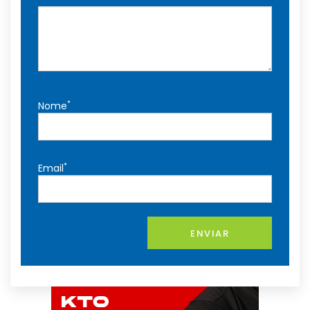
*
Nome
*
Email
ENVIAR