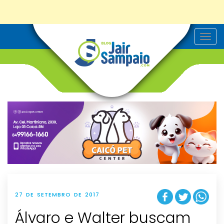
T
o
g
g
l
e
n
a
v
i
g
a
t
i
o
n
27 DE SETEMBRO DE 2017
Álvaro e Walter buscam