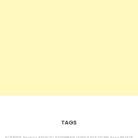
TAGS
ACIDENTE
Alcaçuz
ASSALTO
ASSEMBLEIA LEGISLATIVA DO RN
Assu
BATATA