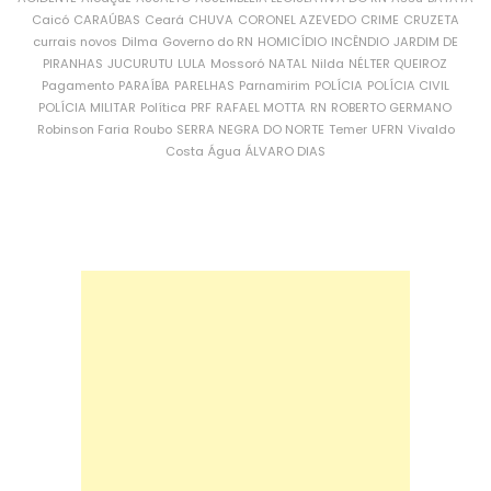
Caicó
CARAÚBAS
Ceará
CHUVA
CORONEL AZEVEDO
CRIME
CRUZETA
currais novos
Dilma
Governo do RN
HOMICÍDIO
INCÊNDIO
JARDIM DE
PIRANHAS
JUCURUTU
LULA
Mossoró
NATAL
Nilda
NÉLTER QUEIROZ
Pagamento
PARAÍBA
PARELHAS
Parnamirim
POLÍCIA
POLÍCIA CIVIL
POLÍCIA MILITAR
Política
PRF
RAFAEL MOTTA
RN
ROBERTO GERMANO
Robinson Faria
Roubo
SERRA NEGRA DO NORTE
Temer
UFRN
Vivaldo
Costa
Água
ÁLVARO DIAS