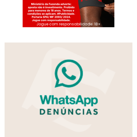
Jogue com responsabilidade. 18+