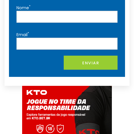
*
Nome
*
Email
ENVIAR