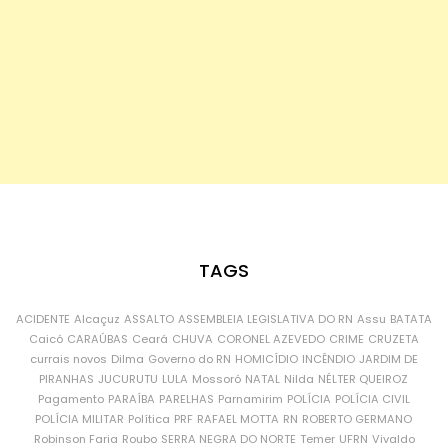
TAGS
ACIDENTE
Alcaçuz
ASSALTO
ASSEMBLEIA LEGISLATIVA DO RN
Assu
BATATA
Caicó
CARAÚBAS
Ceará
CHUVA
CORONEL AZEVEDO
CRIME
CRUZETA
currais novos
Dilma
Governo do RN
HOMICÍDIO
INCÊNDIO
JARDIM DE
PIRANHAS
JUCURUTU
LULA
Mossoró
NATAL
Nilda
NÉLTER QUEIROZ
Pagamento
PARAÍBA
PARELHAS
Parnamirim
POLÍCIA
POLÍCIA CIVIL
POLÍCIA MILITAR
Política
PRF
RAFAEL MOTTA
RN
ROBERTO GERMANO
Robinson Faria
Roubo
SERRA NEGRA DO NORTE
Temer
UFRN
Vivaldo