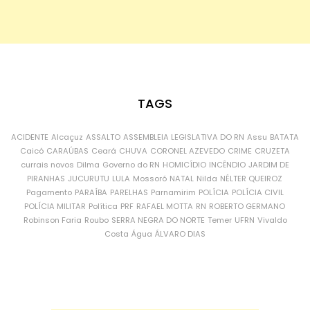
TAGS
ACIDENTE
Alcaçuz
ASSALTO
ASSEMBLEIA LEGISLATIVA DO RN
Assu
BATATA
Caicó
CARAÚBAS
Ceará
CHUVA
CORONEL AZEVEDO
CRIME
CRUZETA
currais novos
Dilma
Governo do RN
HOMICÍDIO
INCÊNDIO
JARDIM DE
PIRANHAS
JUCURUTU
LULA
Mossoró
NATAL
Nilda
NÉLTER QUEIROZ
Pagamento
PARAÍBA
PARELHAS
Parnamirim
POLÍCIA
POLÍCIA CIVIL
POLÍCIA MILITAR
Política
PRF
RAFAEL MOTTA
RN
ROBERTO GERMANO
Robinson Faria
Roubo
SERRA NEGRA DO NORTE
Temer
UFRN
Vivaldo
Costa
Água
ÁLVARO DIAS