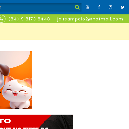
(84) 9 8173 8448
jairsampaio2@hotmail.com