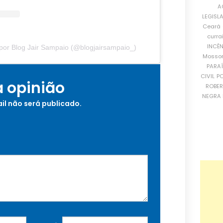
A
LEGISL
Ceará
curra
INCÊ
por Blog Jair Sampaio (@blogjairsampaio_)
Mosso
PARA
CIVIL
PO
a opinião
ROBE
NEGRA 
il não será publicado.