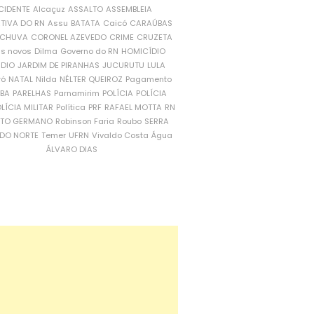
CIDENTE
Alcaçuz
ASSALTO
ASSEMBLEIA
ATIVA DO RN
Assu
BATATA
Caicó
CARAÚBAS
CHUVA
CORONEL AZEVEDO
CRIME
CRUZETA
is novos
Dilma
Governo do RN
HOMICÍDIO
NDIO
JARDIM DE PIRANHAS
JUCURUTU
LULA
ró
NATAL
Nilda
NÉLTER QUEIROZ
Pagamento
ÍBA
PARELHAS
Parnamirim
POLÍCIA
POLÍCIA
LÍCIA MILITAR
Política
PRF
RAFAEL MOTTA
RN
RTO GERMANO
Robinson Faria
Roubo
SERRA
DO NORTE
Temer
UFRN
Vivaldo Costa
Água
ÁLVARO DIAS