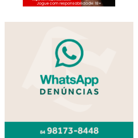
Jogue com responsabilidade. 18+