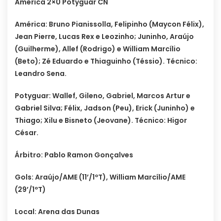
América 2×0 Potyguar CN
América: Bruno Pianissolla, Felipinho (Maycon Félix),
Jean Pierre, Lucas Rex e Leozinho; Juninho, Araújo
(Guilherme), Allef (Rodrigo) e William Marcílio
(Beto); Zé Eduardo e Thiaguinho (Téssio). Técnico:
Leandro Sena.
Potyguar: Wallef, Gileno, Gabriel, Marcos Artur e
Gabriel Silva; Félix, Jadson (Peu), Erick (Juninho) e
Thiago; Xilu e Bisneto (Jeovane). Técnico: Higor
César.
Árbitro: Pablo Ramon Gonçalves
Gols: Araújo/AME (11’/1ºT), William Marcílio/AME
(29’/1ºT)
Local: Arena das Dunas