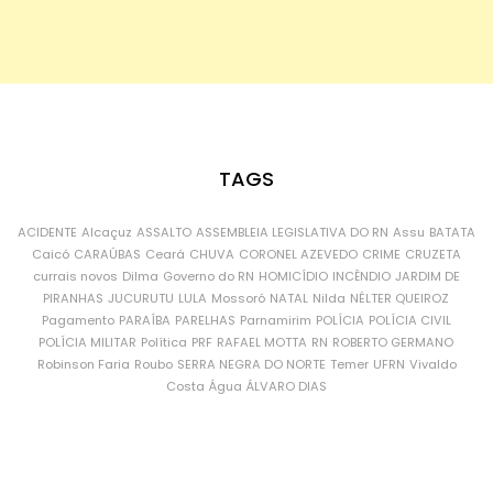
TAGS
ACIDENTE
Alcaçuz
ASSALTO
ASSEMBLEIA LEGISLATIVA DO RN
Assu
BATATA
Caicó
CARAÚBAS
Ceará
CHUVA
CORONEL AZEVEDO
CRIME
CRUZETA
currais novos
Dilma
Governo do RN
HOMICÍDIO
INCÊNDIO
JARDIM DE
PIRANHAS
JUCURUTU
LULA
Mossoró
NATAL
Nilda
NÉLTER QUEIROZ
Pagamento
PARAÍBA
PARELHAS
Parnamirim
POLÍCIA
POLÍCIA CIVIL
POLÍCIA MILITAR
Política
PRF
RAFAEL MOTTA
RN
ROBERTO GERMANO
Robinson Faria
Roubo
SERRA NEGRA DO NORTE
Temer
UFRN
Vivaldo
Costa
Água
ÁLVARO DIAS