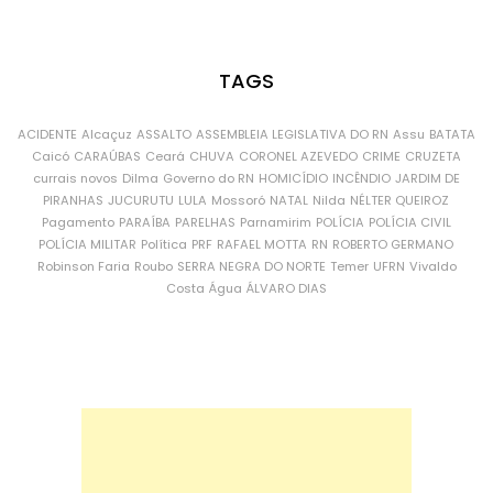
TAGS
ACIDENTE
Alcaçuz
ASSALTO
ASSEMBLEIA LEGISLATIVA DO RN
Assu
BATATA
Caicó
CARAÚBAS
Ceará
CHUVA
CORONEL AZEVEDO
CRIME
CRUZETA
currais novos
Dilma
Governo do RN
HOMICÍDIO
INCÊNDIO
JARDIM DE
PIRANHAS
JUCURUTU
LULA
Mossoró
NATAL
Nilda
NÉLTER QUEIROZ
Pagamento
PARAÍBA
PARELHAS
Parnamirim
POLÍCIA
POLÍCIA CIVIL
POLÍCIA MILITAR
Política
PRF
RAFAEL MOTTA
RN
ROBERTO GERMANO
Robinson Faria
Roubo
SERRA NEGRA DO NORTE
Temer
UFRN
Vivaldo
Costa
Água
ÁLVARO DIAS