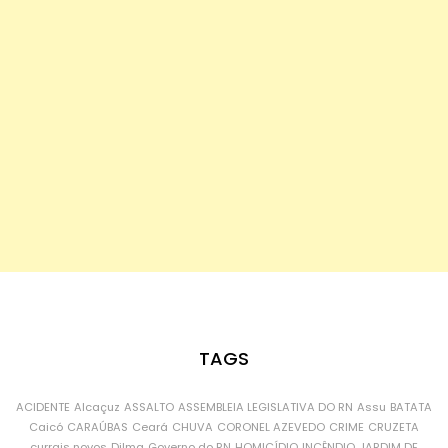
TAGS
ACIDENTE
Alcaçuz
ASSALTO
ASSEMBLEIA LEGISLATIVA DO RN
Assu
BATATA
Caicó
CARAÚBAS
Ceará
CHUVA
CORONEL AZEVEDO
CRIME
CRUZETA
currais novos
Dilma
Governo do RN
HOMICÍDIO
INCÊNDIO
JARDIM DE