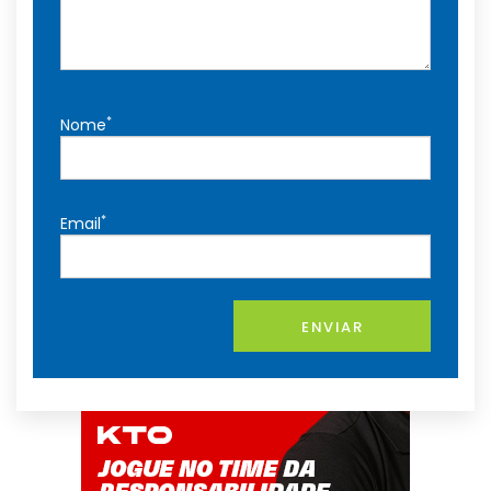
*
Nome
*
Email
ENVIAR