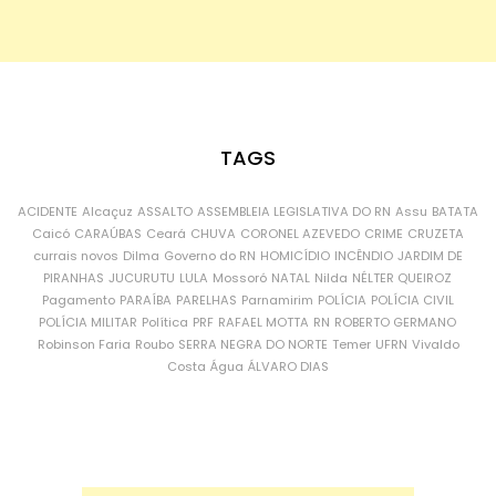
TAGS
ACIDENTE
Alcaçuz
ASSALTO
ASSEMBLEIA LEGISLATIVA DO RN
Assu
BATATA
Caicó
CARAÚBAS
Ceará
CHUVA
CORONEL AZEVEDO
CRIME
CRUZETA
currais novos
Dilma
Governo do RN
HOMICÍDIO
INCÊNDIO
JARDIM DE
PIRANHAS
JUCURUTU
LULA
Mossoró
NATAL
Nilda
NÉLTER QUEIROZ
Pagamento
PARAÍBA
PARELHAS
Parnamirim
POLÍCIA
POLÍCIA CIVIL
POLÍCIA MILITAR
Política
PRF
RAFAEL MOTTA
RN
ROBERTO GERMANO
Robinson Faria
Roubo
SERRA NEGRA DO NORTE
Temer
UFRN
Vivaldo
Costa
Água
ÁLVARO DIAS