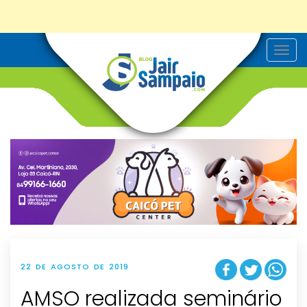
T
o
g
g
l
e
n
a
v
i
g
a
t
i
o
n
22 DE AGOSTO DE 2019
AMSO realizada seminário