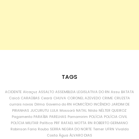
TAGS
ACIDENTE
Alcaçuz
ASSALTO
ASSEMBLEIA LEGISLATIVA DO RN
Assu
BATATA
Caicó
CARAÚBAS
Ceará
CHUVA
CORONEL AZEVEDO
CRIME
CRUZETA
currais novos
Dilma
Governo do RN
HOMICÍDIO
INCÊNDIO
JARDIM DE
PIRANHAS
JUCURUTU
LULA
Mossoró
NATAL
Nilda
NÉLTER QUEIROZ
Pagamento
PARAÍBA
PARELHAS
Parnamirim
POLÍCIA
POLÍCIA CIVIL
POLÍCIA MILITAR
Política
PRF
RAFAEL MOTTA
RN
ROBERTO GERMANO
Robinson Faria
Roubo
SERRA NEGRA DO NORTE
Temer
UFRN
Vivaldo
Costa
Água
ÁLVARO DIAS