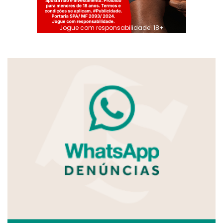
Jogue com responsabilidade. 18+