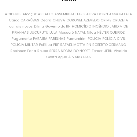
ACIDENTE
Alcaçuz
ASSALTO
ASSEMBLEIA LEGISLATIVA DO RN
Assu
BATATA
Caicó
CARAÚBAS
Ceará
CHUVA
CORONEL AZEVEDO
CRIME
CRUZETA
currais novos
Dilma
Governo do RN
HOMICÍDIO
INCÊNDIO
JARDIM DE
PIRANHAS
JUCURUTU
LULA
Mossoró
NATAL
Nilda
NÉLTER QUEIROZ
Pagamento
PARAÍBA
PARELHAS
Parnamirim
POLÍCIA
POLÍCIA CIVIL
POLÍCIA MILITAR
Política
PRF
RAFAEL MOTTA
RN
ROBERTO GERMANO
Robinson Faria
Roubo
SERRA NEGRA DO NORTE
Temer
UFRN
Vivaldo
Costa
Água
ÁLVARO DIAS