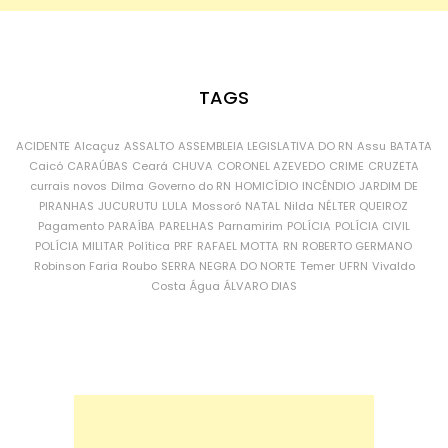
TAGS
ACIDENTE
Alcaçuz
ASSALTO
ASSEMBLEIA LEGISLATIVA DO RN
Assu
BATATA
Caicó
CARAÚBAS
Ceará
CHUVA
CORONEL AZEVEDO
CRIME
CRUZETA
currais novos
Dilma
Governo do RN
HOMICÍDIO
INCÊNDIO
JARDIM DE
PIRANHAS
JUCURUTU
LULA
Mossoró
NATAL
Nilda
NÉLTER QUEIROZ
Pagamento
PARAÍBA
PARELHAS
Parnamirim
POLÍCIA
POLÍCIA CIVIL
POLÍCIA MILITAR
Política
PRF
RAFAEL MOTTA
RN
ROBERTO GERMANO
Robinson Faria
Roubo
SERRA NEGRA DO NORTE
Temer
UFRN
Vivaldo
Costa
Água
ÁLVARO DIAS