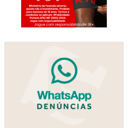
Jogue com responsabilidade. 18+