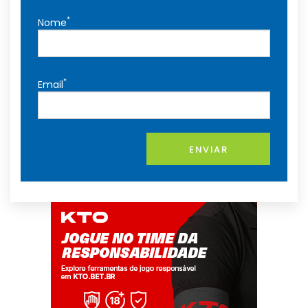
*
Nome
*
Email
ENVIAR