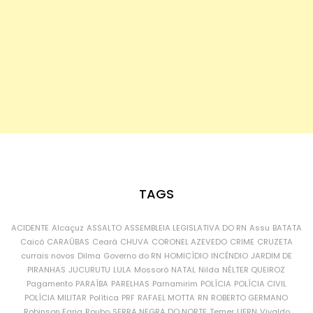
TAGS
ACIDENTE
Alcaçuz
ASSALTO
ASSEMBLEIA LEGISLATIVA DO RN
Assu
BATATA
Caicó
CARAÚBAS
Ceará
CHUVA
CORONEL AZEVEDO
CRIME
CRUZETA
currais novos
Dilma
Governo do RN
HOMICÍDIO
INCÊNDIO
JARDIM DE
PIRANHAS
JUCURUTU
LULA
Mossoró
NATAL
Nilda
NÉLTER QUEIROZ
Pagamento
PARAÍBA
PARELHAS
Parnamirim
POLÍCIA
POLÍCIA CIVIL
POLÍCIA MILITAR
Política
PRF
RAFAEL MOTTA
RN
ROBERTO GERMANO
Robinson Faria
Roubo
SERRA NEGRA DO NORTE
Temer
UFRN
Vivaldo