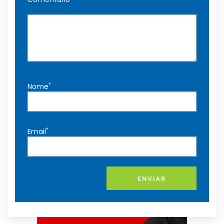
*
Nome
*
Email
ENVIAR