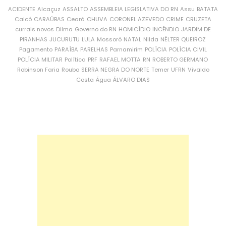
ACIDENTE
Alcaçuz
ASSALTO
ASSEMBLEIA LEGISLATIVA DO RN
Assu
BATATA
Caicó
CARAÚBAS
Ceará
CHUVA
CORONEL AZEVEDO
CRIME
CRUZETA
currais novos
Dilma
Governo do RN
HOMICÍDIO
INCÊNDIO
JARDIM DE
PIRANHAS
JUCURUTU
LULA
Mossoró
NATAL
Nilda
NÉLTER QUEIROZ
Pagamento
PARAÍBA
PARELHAS
Parnamirim
POLÍCIA
POLÍCIA CIVIL
POLÍCIA MILITAR
Política
PRF
RAFAEL MOTTA
RN
ROBERTO GERMANO
Robinson Faria
Roubo
SERRA NEGRA DO NORTE
Temer
UFRN
Vivaldo
Costa
Água
ÁLVARO DIAS