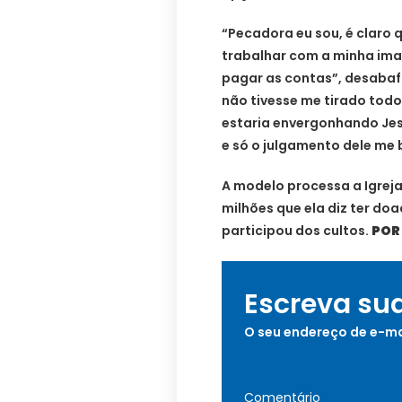
“Pecadora eu sou, é claro q
trabalhar com a minha imag
pagar as contas”, desabafou
não tivesse me tirado tod
estaria envergonhando Jes
e só o julgamento dele me 
A modelo processa a Igreja 
milhões que ela diz ter do
participou dos cultos.
POR
Escreva su
O seu endereço de e-ma
Comentário