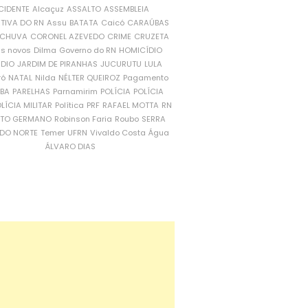
CIDENTE
Alcaçuz
ASSALTO
ASSEMBLEIA
ATIVA DO RN
Assu
BATATA
Caicó
CARAÚBAS
CHUVA
CORONEL AZEVEDO
CRIME
CRUZETA
is novos
Dilma
Governo do RN
HOMICÍDIO
NDIO
JARDIM DE PIRANHAS
JUCURUTU
LULA
ró
NATAL
Nilda
NÉLTER QUEIROZ
Pagamento
ÍBA
PARELHAS
Parnamirim
POLÍCIA
POLÍCIA
LÍCIA MILITAR
Política
PRF
RAFAEL MOTTA
RN
RTO GERMANO
Robinson Faria
Roubo
SERRA
DO NORTE
Temer
UFRN
Vivaldo Costa
Água
ÁLVARO DIAS