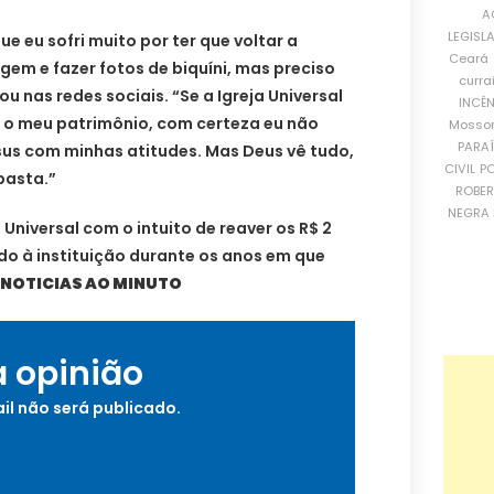
A
LEGISL
ue eu sofri muito por ter que voltar a
Ceará
em e fazer fotos de biquíni, mas preciso
curra
 nas redes sociais. “Se a Igreja Universal
INCÊ
o o meu patrimônio, com certeza eu não
Mosso
PARA
us com minhas atitudes. Mas Deus vê tudo,
CIVIL
PO
basta.”
ROBE
NEGRA 
Universal com o intuito de reaver os R$ 2
ado à instituição durante os anos em que
 NOTICIAS AO MINUTO
a opinião
il não será publicado.