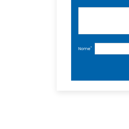
*
Nome