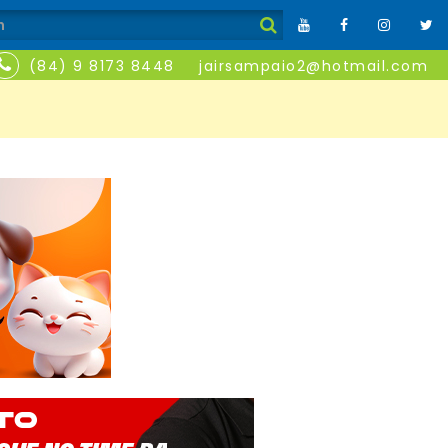
(84) 9 8173 8448
jairsampaio2@hotmail.com