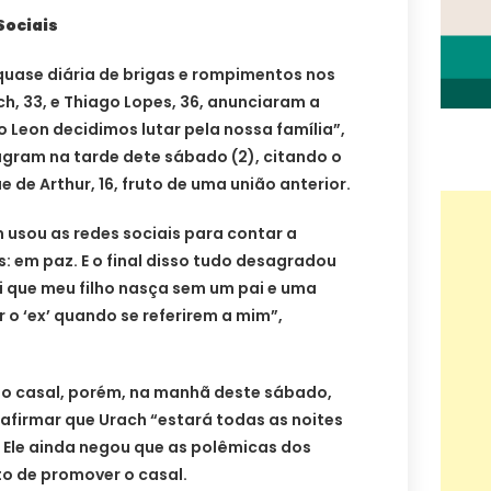
Sociais
uase diária de brigas e rompimentos nos
ch, 33, e Thiago Lopes, 36, anunciaram a
o Leon decidimos lutar pela nossa família”,
agram na tarde dete sábado (2), citando o
ãe de Arthur, 16, fruto de uma união anterior.
m usou as redes sociais para contar a
: em paz. E o final disso tudo desagradou
i que meu filho nasça sem um pai e uma
 o ‘ex’ quando se referirem a mim”,
 do casal, porém, na manhã deste sábado,
 afirmar que Urach “estará todas as noites
 Ele ainda negou que as polêmicas dos
to de promover o casal.