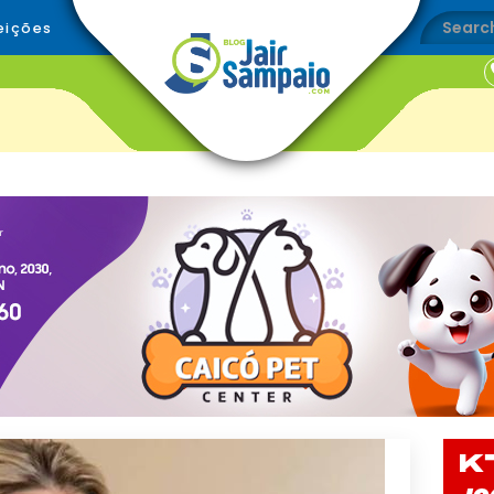
eições